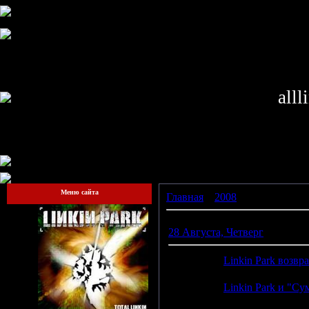
alll
Меню сайта
Главная
»
2008
»
Август
28 Августа, Четверг
18:16
Linkin Park возвр
18:14
Linkin Park и "Су