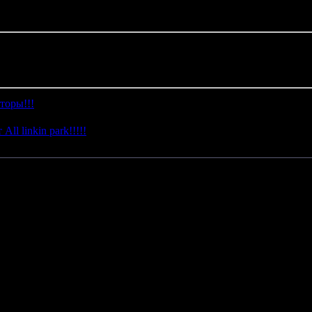
торы!!!
(1)
ll linkin park!!!!!
(0)