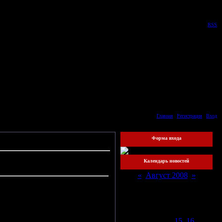
Четверг, 06.08.2026, 15:04
Приветствую Вас
Гость
|
RSS
Главная
|
Регистрация
|
Вход
Форма входа
Календарь новостей
«
Август 2008
»
Пн
Вт
Ср
Чт
Пт
Сб
Вс
1
2
3
4
5
6
7
8
9
10
11
12
13
14
15
16
17