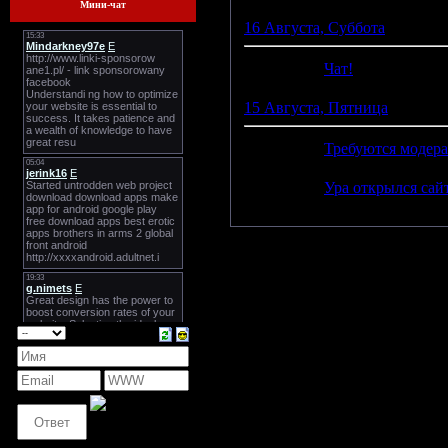
Мини-чат
16 Августа, Суббота
16:59
Чат!
(0)
15 Августа, Пятница
23:01
Требуются модера
22:13
Ура открылся сайт A