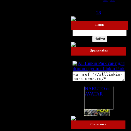
18
19
20
21
22
23
24
25
26
27
28
29
30
31
Поиск
Друзья сайта
Наш баннер:
Друзья сайта:
Статистика