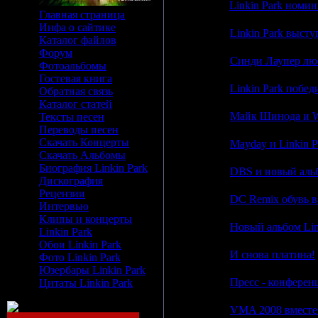
18:11
Linkin Park ном
Главная страница
Инфа о сайтике
18:06
Linkin Park высту
Каталог файлов
Форум
18:03
Синди Лаупер люб
Фотоальбомы
Гостевая книга
18:00
Linkin Park побе
Обратная связь
Каталог статей
17:57
Майк Шинода и We
Тексты песен
Переводы песен
Скачать Концерты
17:55
Mayday и Linkin P
Скачать Альбомы
Биография Linkin Park
17:53
DBS и новый альб
Дискография
Рецензии
17:51
DC Remix обувь в
Интервью
Клипы и концерты
17:49
Новый альбом Link
Linkin Park
Обои Linkin Park
17:47
И снова платина!
Фото Linkin Park
Юзербары Linkin Park
17:45
Пресс - конферен
Цитаты Linkin Park
17:41
VMA 2008 вместе 