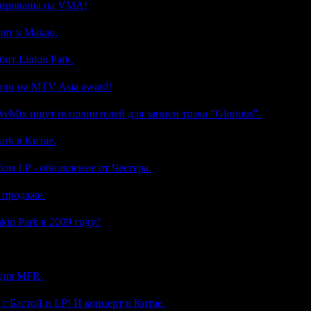
инированы на VMA!
(0)
пят в Макао.
(0)
ит Linkin Park.
(0)
дили на MTV Asia award!
(0)
Mix ищут исполнителей для записи трэка "Glorious".
(0)
ark в Китае.
(0)
ом LP - обновление от Честера.
(0)
 продаже.
(0)
in Park в 2009 году?
(0)
(0)
ция MFR.
(0)
с Бастой и LP! И концерт в Китае.
(0)