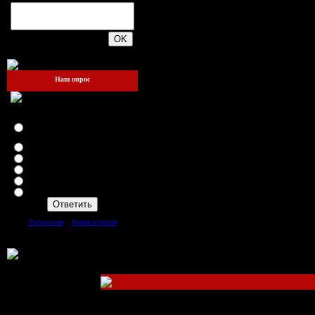
200
Наш опрос
Как вам Администрация сайта
... ?
Главному админу респект ...
!!!
Всем админам респект ...
Отличные админы ...
Классные ...
Да так ...
Плохие
[
·
]
Результаты
Архив опросов
Всего ответов:
67