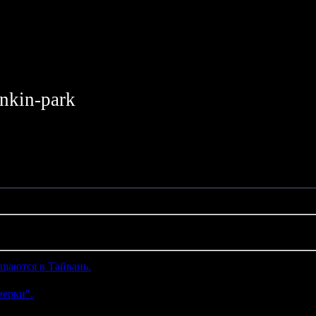
inkin-park
ащаются в Тайвань.
(0)
мерки".
(0)