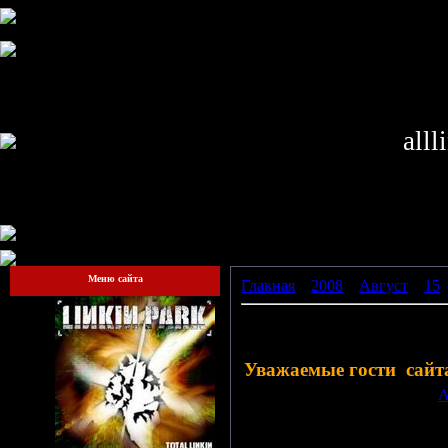
alll
Меню сайта
Главная
»
2008
»
Август
»
15
»
Требуются модераторы!!!
Уважаемые гости сайта 
Просмотров: 608 | Добавил:
A
Всего комментариев:
0