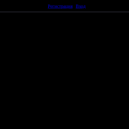
бавлять комментарии могут только зарегистрированные пользова
[
Регистрация
|
Вход
]