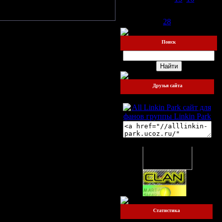
тели.
18
19
20
21
22
23
24
25
26
27
28
29
30
31
Поиск
Друзья сайта
Наш баннер:
Друзья сайта:
Статистика