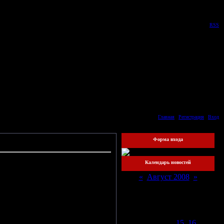
Суббота, 08.08.2026, 02:33
Приветствую Вас
Гость
|
RSS
Главная
|
Регистрация
|
Вход
Форма входа
23:01
Календарь новостей
«
Август 2008
»
Пн
Вт
Ср
Чт
Пт
Сб
Вс
1
2
3
4
5
6
7
8
9
10
11
12
13
14
15
16
17