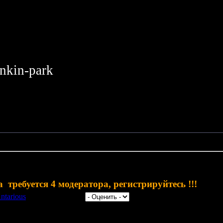
inkin-park
 Требуются модераторы!!!
требуется 4 модератора, регистрируйтесь !!!
ntarious
| Рейтинг: 5.0/1 |