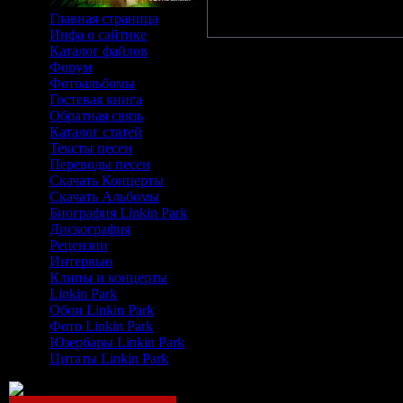
До
Главная страница
Инфа о сайтике
Каталог файлов
Форум
Фотоальбомы
Гостевая книга
Обратная связь
Каталог статей
Тексты песен
Переводы песен
Скачать Концерты
Скачать Альбомы
Биография Linkin Park
Дискография
Рецензии
Интервью
Клипы и концерты
Linkin Park
Обои Linkin Park
Фото Linkin Park
Юзербары Linkin Park
Цитаты Linkin Park