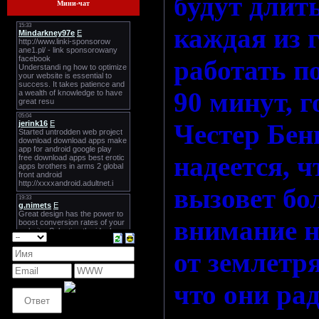
будут длит
Мини-чат
каждая из 
работать п
90 минут, г
Честер Бен
надеется, ч
вызовет бо
внимание н
от землетр
что они ра