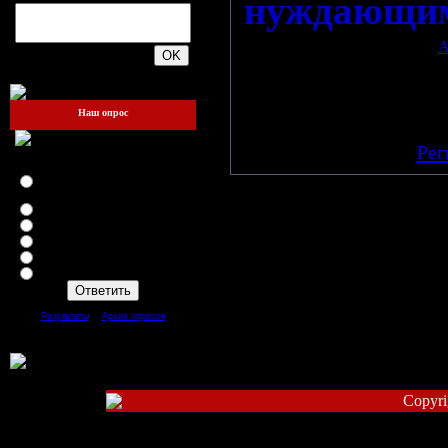
нуждающим
Просмотров: 579 | Добавил:
A
200
Всего комментариев:
0
Добавлять комментарии
Наш опрос
п
[
Рег
Как вам Администрация сайта
... ?
Главному админу респект ...
!!!
Всем админам респект ...
Отличные админы ...
Классные ...
Да так ...
Плохие
[
·
]
Результаты
Архив опросов
Всего ответов:
67
Copyri