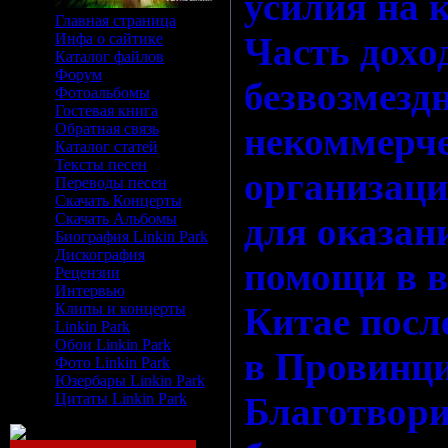
усилия на 
Главная страница
Инфа о сайтике
Часть дохо
Каталог файлов
Форум
безвозмезд
Фотоальбомы
Гостевая книга
Обратная связь
некоммерч
Каталог статей
Тексты песен
организации
Переводы песен
Скачать Концерты
Скачать Альбомы
для оказан
Биография Linkin Park
Дискография
помощи в в
Рецензии
Интервью
Клипы и концерты
Китае посл
Linkin Park
Обои Linkin Park
в Провинц
Фото Linkin Park
Юзербары Linkin Park
Цитаты Linkin Park
Благотвор