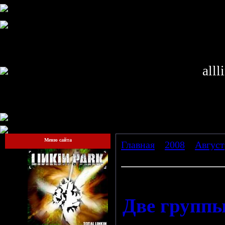
alll
Меню сайта
Главная
»
2008
»
Август
Китае.
Mayday и Linkin Park в Китае
Две группы