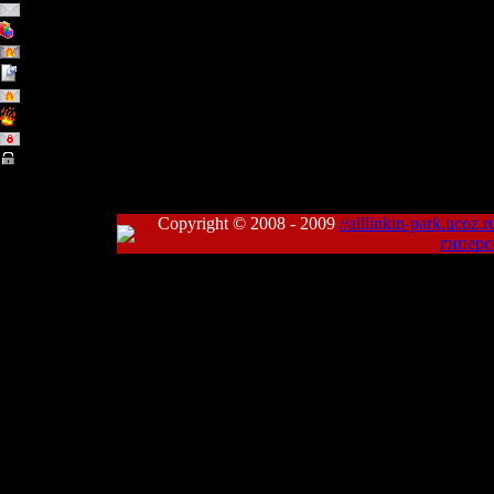
Обычная тема (Нет новых сообщений)
Тема - опрос
Горячая тема (Есть новые сообщения)
Важная тема
Горячая тема (Нет новых сообщений)
Горячая тема
Закрытая тема (Нет новых сообщений)
Закрытая тема
Copyright © 2008 - 2009
//alllinkin-park.ucoz.r
гиперс