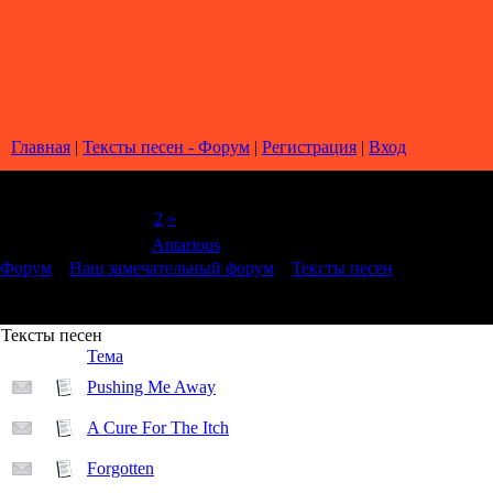
Главная
|
Тексты песен - Форум
|
Регистрация
|
Вход
Страница
1
из
2
1
2
»
Модератор форума:
Antarious
Форум
»
Наш замечательный форум
»
Тексты песен
Тексты песен
Тема
Pushing Me Away
A Cure For The Itch
Forgotten