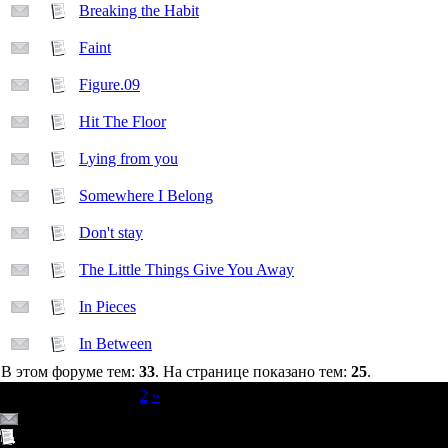
Breaking the Habit
Faint
Figure.09
Hit The Floor
Lying from you
Somewhere I Belong
Don't stay
The Little Things Give You Away
In Pieces
In Between
В этом форуме тем:
33
. На странице показано тем:
25
.
Страница
1
из
2
1
2
»
Обычная тема (Есть новые сообщения)
Обычная тема