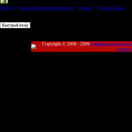
Форум
»
Наш замечательный форум
»
Анкета
»
Анкета Drake
Страница
1
из
1
1
Copyright © 2008 - 2009
//alllinkin-park.ucoz.r
гиперс