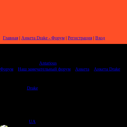
Главная
|
Анкета Drake - Форум
|
Регистрация
|
Вход
Страница
1
из
1
1
Модератор форума:
Antarious
Форум
»
Наш замечательный форум
»
Анкета
»
Анкета Drake
Анкета Drake
Drake
Дата: Суббота, 23.08.2008, 20:
Друг
1. Drake Parker
Группа: Друзья
2.M
Сообщений:
1
3.12
Статус:
Offline
4.=)
IP Скрыт
[
(
UA
) ]