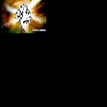
7 String Arra
Intro/Verses:
C#|-------------
G#|-------------
Главный Администратор
Группа: Администраторы
Сообщений:
318
E|---------6-6-
Статус:
Offline
B|--4---4------
F#|-------------
B|--------------
2nd Verse: (P
C#--------------