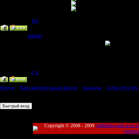
IP Скрыт
[
(
RU
) ]
hddiski
Дата: Суббота, 06.06.2009, 08:
Рядовой
Я чет запутался
Группа: Пользователи
Сообщений:
1
Статус:
Offline
IP Скрыт
[
(
UA
) ]
Форум
»
Наш замечательный форум
»
Аккорды
»
A Place For My
Страница
1
из
1
1
Copyright © 2008 - 2009
//alllinkin-park.ucoz.r
гиперс