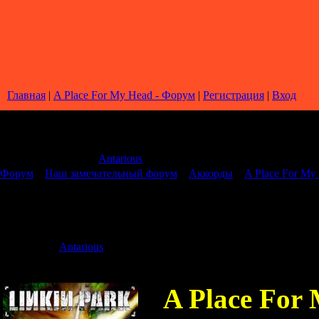
Главная
|
A Place For My Head - Форум
|
Регистрация
|
Вход
Страница
1
из
1
1
Модератор форума:
Antarious
Форум
»
Наш замечательный форум
»
Аккорды
»
A Place For My
A Place For My Head
Дата: Воскрес
Antarious
Сообщение 
A Place For