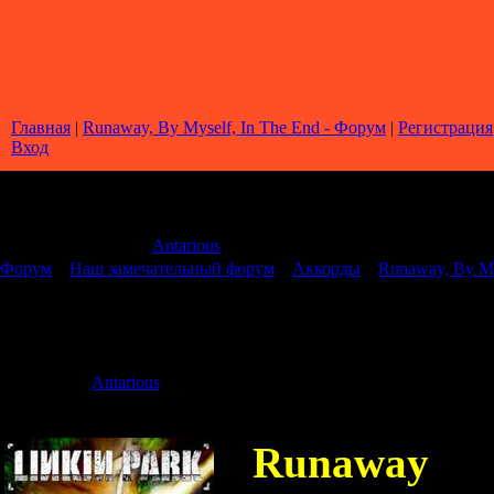
Главная
|
Runaway, By Myself, In The End - Форум
|
Регистрация
Вход
Страница
1
из
1
1
Модератор форума:
Antarious
Форум
»
Наш замечательный форум
»
Аккорды
»
Runaway, By My
Runaway, By Myself, In The End
Дата: Воскрес
Antarious
Сообщение 
Runaway