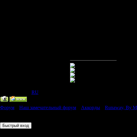
G#|--2-----5---
---0--|
C#|--2-----5---
---0--|
IP Скрыт
[
(
RU
) ]
Форум
»
Наш замечательный форум
»
Аккорды
»
Runaway, By My
Страница
1
из
1
1