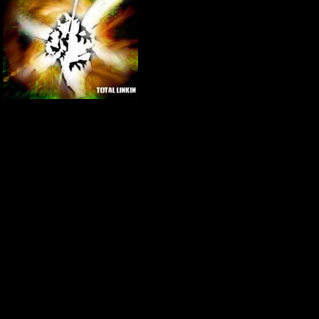
7 String Arra
Intro:
C#|-------------
------|
Главный Администратор
Группа: Администраторы
Сообщений:
318
G#|-------------
Статус:
Offline
--- ---|
E|--7---7-7-1
-5-5--5---5-5-
B|--7---7-7-1
-5-5--5---5-5-