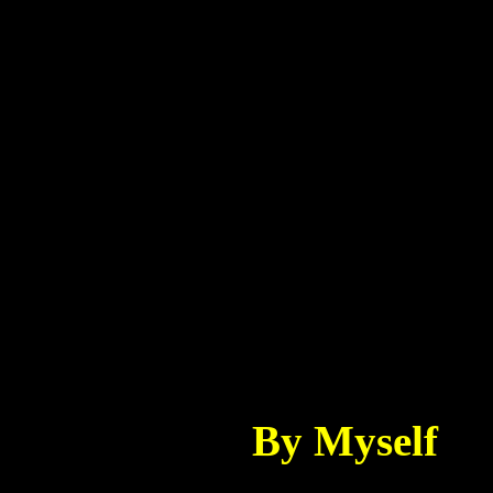
PM............... ..
Bridge 2:
C#|-------------
G#|-------------
E|--------------
B| --0---0-0-1
F#|--0---0-0-1
B|--0---0-0-1-
By Myself
Dropped D, D