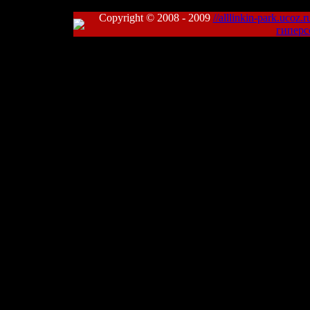
Copyright © 2008 - 2009
//alllinkin-park.ucoz.r
гиперс