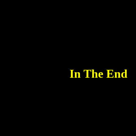
C #|--3--3----3
G#|--3--3----3
C#|--3--3----3
PM.................
--------------- 
In The End
Dropped D, D
Piano Intro:
Eb|-------------
Bb|-------------