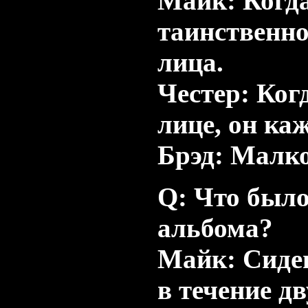
Майк: Когда
таинственно
лица.
Честер: Ког
лице, он ка
Брэд: Малк
Q: Что был
альбома?
Майк: Сиден
в течение д