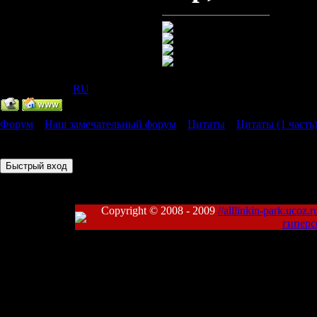
IP Скрыт
[
(
RU
) ]
Форум
»
Наш замечательный форум
»
Цитаты
»
Цитаты (1 часть
Страница
1
из
1
1
Copyright © 2008 - 2009
//alllinkin-park.ucoz.r
гиперс