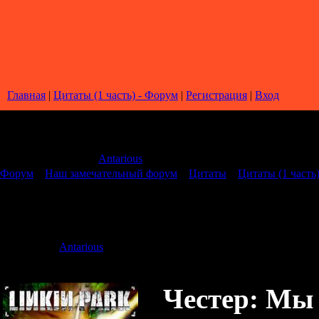
Главная
|
Цитаты (1 часть) - Форум
|
Регистрация
|
Вход
Страница
1
из
1
1
Модератор форума:
Antarious
Форум
»
Наш замечательный форум
»
Цитаты
»
Цитаты (1 часть
Цитаты (1 часть)
Дата: Суббота
Antarious
Сообщение 
Честер: Мы 