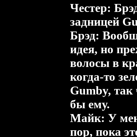
Честер: Брэ
задницей Gu
Брэд: Вообщ
идея, но пр
волосы в кр
когда-то зе
Gumby, так 
бы ему.
Майк: У мен
пор, пока эт