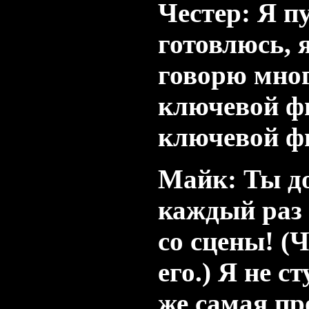
Честер: Я п
готовлюсь, 
говорю мног
ключевой фи
ключевой ф
Майк: Ты до
каждый раз 
со сцены! (
его.) Я не с
же самая пр