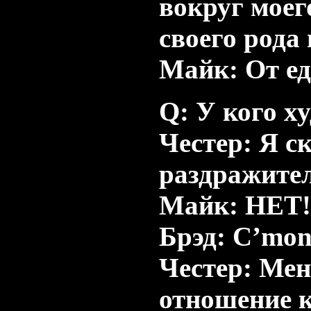
вокруг моег
своего рода
Майк: От е
Q: У кого х
Честер: Я ск
раздражител
Майк: НЕТ!
Брэд: C’mon
Честер: Мен
отношение к