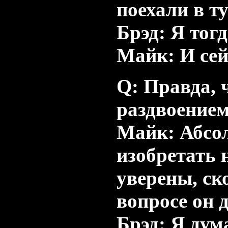
поехали в ту
Брэд: Я тог
Майк: И сей
Q: Правда, 
раздвоение
Майк: Абсо
изобретать 
уверены, ско
вопросе он 
Брэд: Я дум