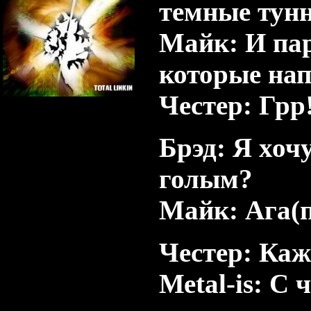
темные тунн
Майк: И па
которые на
Честер: Грр!
Главный Администратор
Группа: Администраторы
Сообщений:
318
Брэд: Я хоч
Статус:
Offline
голым?
Майк: Ага(
Честер: Каж
Меtal-is: С 