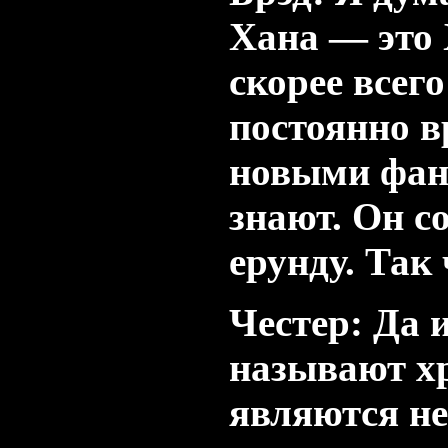
Хана — это 
скорее всего
постоянно вр
новыми фана
знают. Он с
ерунду. Так 
Честер: Да и
называют х
являются н