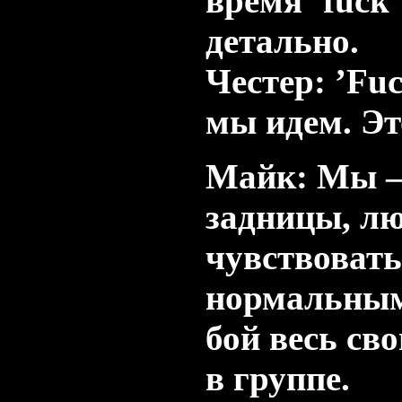
время ’fuck
детально.
Честер: ’Fuc
мы идем. Эт
Майк: Мы —
задницы, л
чувствовать
нормальным
бой весь св
в группе.