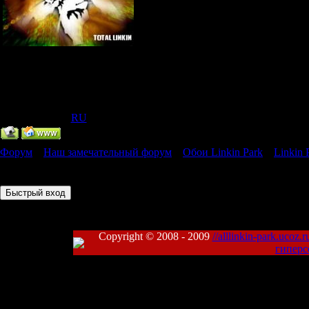
Главный Администратор
Группа: Администраторы
Сообщений:
318
Статус:
Offline
IP Скрыт
[
(
RU
) ]
Форум
»
Наш замечательный форум
»
Обои Linkin Park
»
Linkin 
Страница
1
из
1
1
Copyright © 2008 - 2009
//alllinkin-park.ucoz.r
гиперс