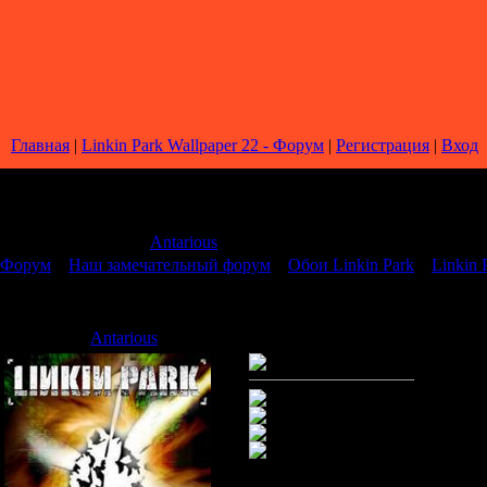
Главная
|
Linkin Park Wallpaper 22 - Форум
|
Регистрация
|
Вход
Страница
1
из
1
1
Модератор форума:
Antarious
Форум
»
Наш замечательный форум
»
Обои Linkin Park
»
Linkin 
Linkin Park Wallpaper 22
Antarious
Дата: Воскресенье, 05.10.2008,