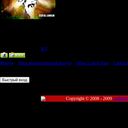
Главный Администратор
Группа: Администраторы
Сообщений:
318
Статус:
Offline
IP Скрыт
[
(
RU
) ]
Форум
»
Наш замечательный форум
»
Обои Linkin Park
»
Linkin 
Страница
1
из
1
1
Copyright © 2008 - 2009
//alllin