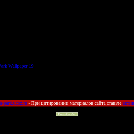
Park Wallpaper 19
kin-park.ucoz.ru
- При цитировании материалов сайта ставьте
акти