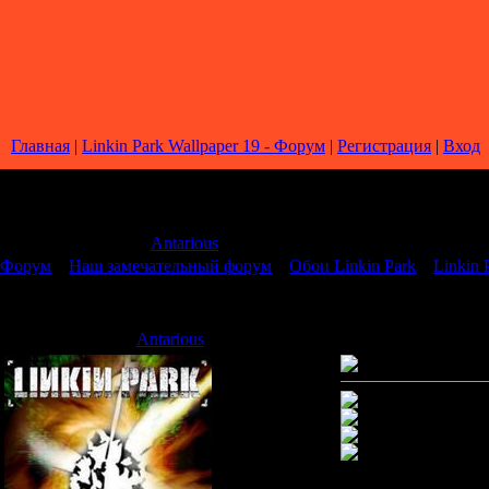
Главная
|
Linkin Park Wallpaper 19 - Форум
|
Регистрация
|
Вход
Страница
1
из
1
1
Модератор форума:
Antarious
Форум
»
Наш замечательный форум
»
Обои Linkin Park
»
Linkin 
Linkin Park Wallpaper 19
Antarious
Дата: Воскресенье, 