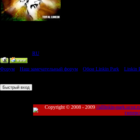
Главный Администратор
Группа: Администраторы
Сообщений:
318
Статус:
Offline
IP Скрыт
[
(
RU
) ]
Форум
»
Наш замечательный форум
»
Обои Linkin Park
»
Linkin 
Страница
1
из
1
1
Copyright © 2008 - 2009
//alllinkin-park.ucoz.r
гиперс