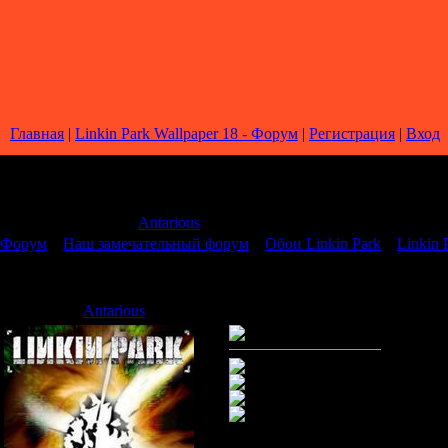
Главная
|
Linkin Park Wallpaper 18 - Форум
|
Регистрация
|
Вход
Страница
1
из
1
1
Модератор форума:
Antarious
Форум
»
Наш замечательный форум
»
Обои Linkin Park
»
Linkin 
Linkin Park Wallpaper 18
Antarious
Дата: Воскресенье, 05.10.2008,