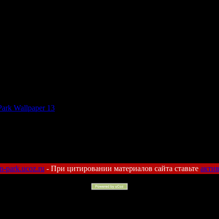
Park Wallpaper 13
kin-park.ucoz.ru
- При цитировании материалов сайта ставьте
акти