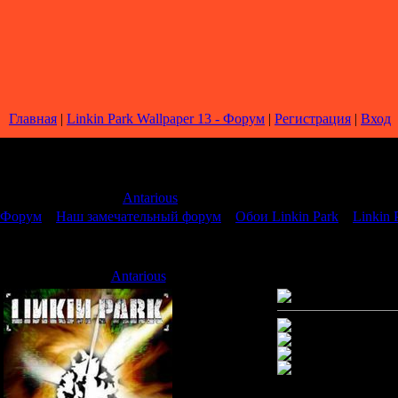
Главная
|
Linkin Park Wallpaper 13 - Форум
|
Регистрация
|
Вход
Страница
1
из
1
1
Модератор форума:
Antarious
Форум
»
Наш замечательный форум
»
Обои Linkin Park
»
Linkin 
Linkin Park Wallpaper 13
Antarious
Дата: Воскресенье, 