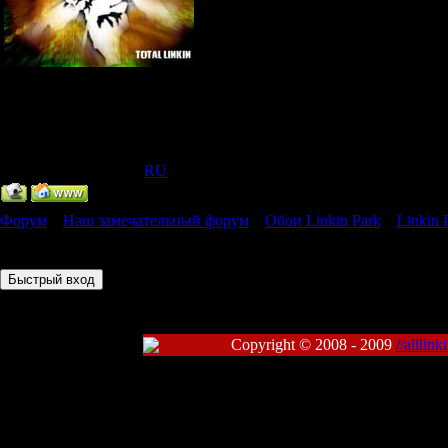
Главный Администратор
Группа: Администраторы
Сообщений:
318
Статус:
Offline
IP Скрыт
[
(
RU
) ]
Форум
»
Наш замечательный форум
»
Обои Linkin Park
»
Linkin 
Страница
1
из
1
1
Copyright © 2008 - 2009
//alllin