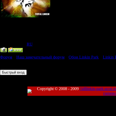
Главный Администратор
Группа: Администраторы
Сообщений:
318
Статус:
Offline
IP Скрыт
[
(
RU
) ]
Форум
»
Наш замечательный форум
»
Обои Linkin Park
»
Linkin 
Страница
1
из
1
1
Copyright © 2008 - 2009
//alllinkin-park.ucoz.r
гиперс