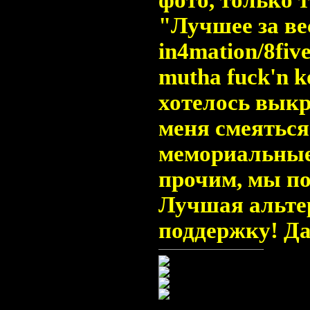
фото, только 
"Лучшее за ве
in4mation/8fi
mutha fuck'n k
хотелось выкр
меня смеятьс
мемориальные
прочим, мы п
Лучшая альтер
поддержку! Д
IP Скрыт