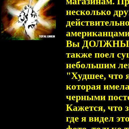
магазинам. Пр
несколько дру
действительно
американцами,
Вы ДОЛЖНЫ пр
Главный Администратор
Группа: Администраторы
также поел суш
Сообщений:
318
Статус:
Offline
небольшим лен
"Худшее, что я
которая имела
черными пост
Кажется, что з
где я видел это