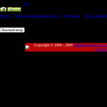
[
(
RU
) ]
Форум
»
Наш замечательный форум
»
Интервью
»
"Hong mutha f
Страница
1
из
1
1
Copyright © 2008 - 2009
//alllinkin-park.ucoz.r
гиперс