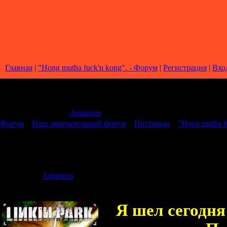
Главная
|
"Hong mutha fuck'n kong". - Форум
|
Регистрация
|
Вхо
Страница
1
из
1
1
Модератор форума:
Antarious
Форум
»
Наш замечательный форум
»
Интервью
»
"Hong mutha f
"Hong mutha fuck'n kong".
Дата: Суббота
Antarious
Сообщение 
Я шел сегодня