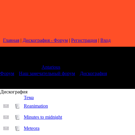
Главная
|
Дискография - Форум
|
Регистрация
|
Вход
Страница
1
из
1
1
Модератор форума:
Antarious
Форум
»
Наш замечательный форум
»
Дискография
Дискография
Тема
Reanimation
Minutes to midnight
Meteora