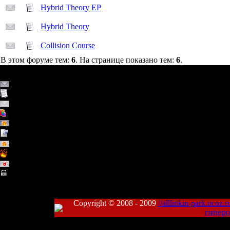
Hybrid Theory EP
Hybrid Theory
Collision Course
В этом форуме тем:
6
. На странице показано тем:
6
.
Страница
1
из
1
1
Обычная тема (Есть новые сообщения)
Обычная тема
Обычная тема (Нет новых сообщений)
Тема - опрос
Горячая тема (Есть новые сообщения)
Важная тема
Горячая тема (Нет новых сообщений)
Горячая тема
Закрытая тема (Нет новых сообщений)
Закрытая тема
Copyright © 2008 - 2009
//alllinkin-park.ucoz.r
гиперс