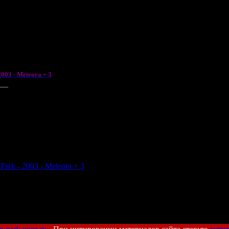
S - bonus.mp3
NYTHING - bonus.mp3
 bonus.mp3
2003 - Meteora + 3
 Park - 2003 - Meteora + 3