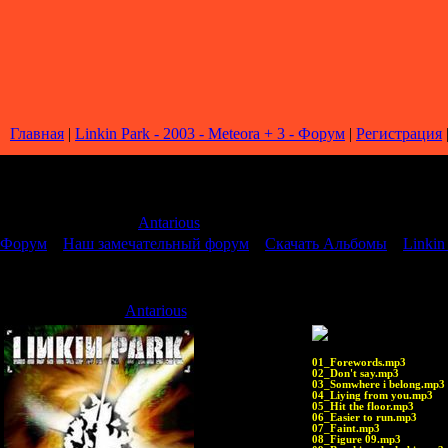
Главная
|
Linkin Park - 2003 - Meteora + 3 - Форум
|
Регистрация
Страница
1
из
1
1
Модератор форума:
Antarious
Форум
»
Наш замечательный форум
»
Скачать Альбомы
»
Linkin
Linkin Park - 2003 - Meteora + 3
Antarious
Дата: Вторник, 30.
01_Forewords.mp3
02_Don't say.mp3
03_Somwhere i belong.mp3
04_Liying from you.mp3
05_Hit the floor.mp3
06_Easier to run.mp3
07_Faint.mp3
08_Figure 09.mp3