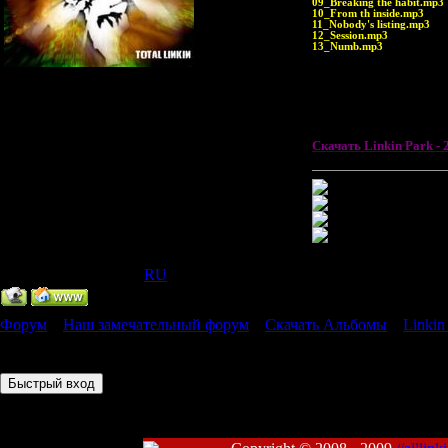
09_Breaking the habit.mp3
10_From th inside.mp3
11_Nobody's listing.mp3
12_Session.mp3
13_Numb.mp3
Главный Администратор
14 - BROKEN GLAS
Группа: Администраторы
15 - ANYTHING A
Сообщений:
318
16 - SOUL SONG -
Статус:
Offline
Скачать Linkin Park - 
IP Скрыт
[
(
RU
) ]
Форум
»
Наш замечательный форум
»
Скачать Альбомы
»
Linkin
Страница
1
из
1
1