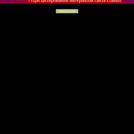
kin-park.ucoz.ru
- При цитировании материалов сайта ставьте
акти