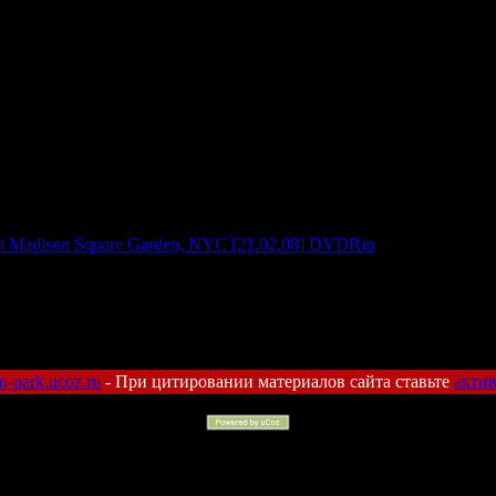
at Madison Square Garden, NYC [21.02.08] DVDRip
kin-park.ucoz.ru
- При цитировании материалов сайта ставьте
акти