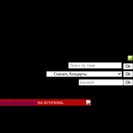
Поиск:
вную гиперссылку
на источник.