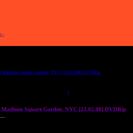
 -
[
at Madison Square Garden, NYC [21.02.08] DVDRip
 29.09.2008, 18:26 | Сообщение #
1
t Madison Square Garden, NYC [21.02.08] DVDRip