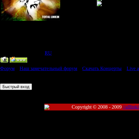
Главный Администратор
Группа: Администраторы
Сообщений:
318
Статус:
Offline
IP Скрыт
[
(
RU
) ]
Форум
»
Наш замечательный форум
»
Скачать Концерты
»
Live 
Страница
1
из
1
1
Copyright © 2008 - 2009
//alllin