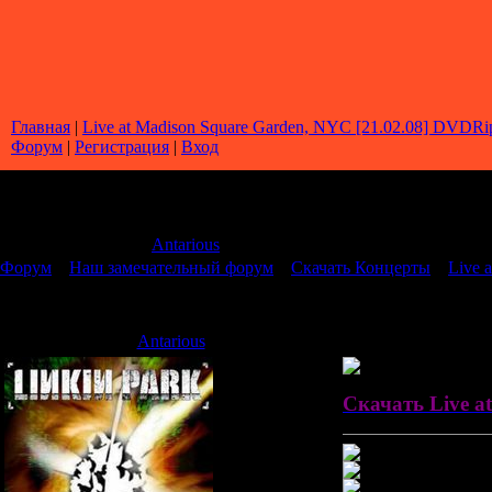
Главная
|
Live at Madison Square Garden, NYC [21.02.08] DVDRip
Форум
|
Регистрация
|
Вход
Страница
1
из
1
1
Модератор форума:
Antarious
Форум
»
Наш замечательный форум
»
Скачать Концерты
»
Live 
Live at Madison Square Garden, NYC [21.02.08] DVDRip
Antarious
Дата: Понедельник,
Скачать Live a