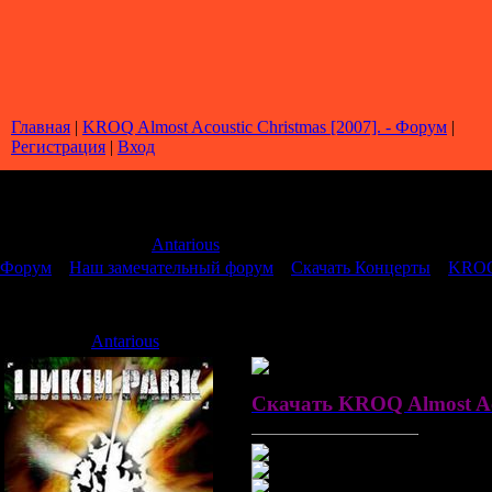
Главная
|
KROQ Almost Acoustic Christmas [2007]. - Форум
|
Регистрация
|
Вход
Страница
1
из
1
1
Модератор форума:
Antarious
Форум
»
Наш замечательный форум
»
Скачать Концерты
»
KROQ 
KROQ Almost Acoustic Christmas [2007].
Antarious
Дата: Пятница, 03.10.2008, 13:
Скачать KROQ Almost Aco