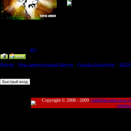
Главный Администратор
Группа: Администраторы
Сообщений:
318
Статус:
Offline
IP Скрыт
[
(
RU
) ]
Форум
»
Наш замечательный форум
»
Скачать Концерты
»
KROQ 
Страница
1
из
1
1
Copyright © 2008 - 2009
//alllinkin-park.ucoz.r
гиперс