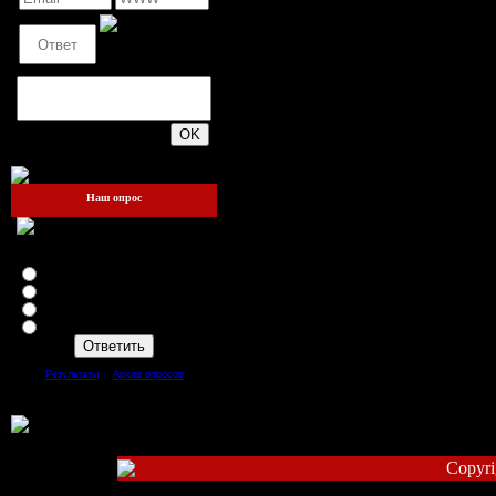
200
Наш опрос
Зайдёте ли вы ещё на этот
сайт?
Я теперь здесь жить буду!!!
Да
Нет
Mожет быть
[
·
]
Результаты
Архив опросов
Всего ответов:
93
Copyri