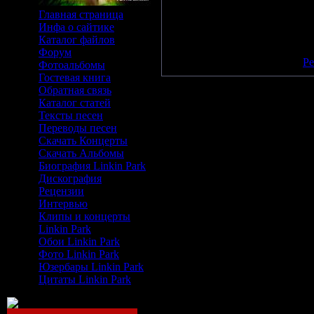
Просмотров:
506
| Рейтинг:
0
Главная страница
Инфа о сайтике
Всего комментариев:
0
Каталог файлов
Добавлять комментарии могу
Форум
[
Ре
Фотоальбомы
Гостевая книга
Обратная связь
Каталог статей
Тексты песен
Переводы песен
Скачать Концерты
Скачать Альбомы
Биография Linkin Park
Дискография
Рецензии
Интервью
Клипы и концерты
Linkin Park
Обои Linkin Park
Фото Linkin Park
Юзербары Linkin Park
Цитаты Linkin Park