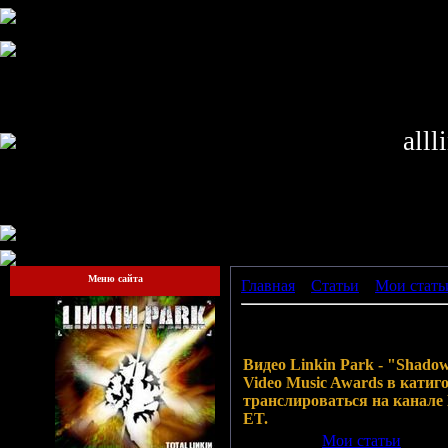
alll
Меню сайта
Главная
»
Статьи
»
Мои стать
Linkin Park номинированы н
Видео Linkin Park - "Shad
Video Music Awards в катиго
транслироваться на канале 
ET.
Категория:
Мои статьи
| Доба