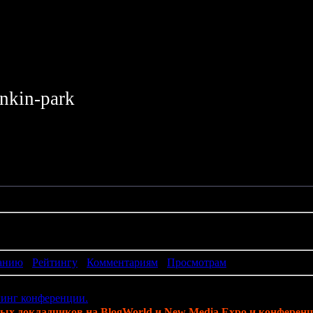
inkin-park
и
анию
·
Рейтингу
·
Комментариям
·
Просмотрам
гинг конференции.
ых докладчиков на BlogWorld и New Media Expo и конференци