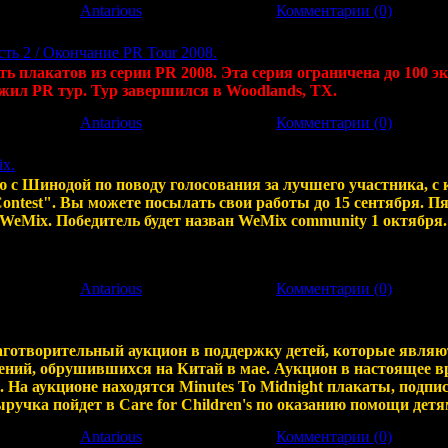
6
|
Добавил:
Antarious
|
Дата:
25.09.2008
|
Комментарии (0)
асть 2 / Окончание PR Tour 2008.
ть плакатов из серии PR 2008. Эта серия ограничена до 100 
жил PR тур. Тур завершился в Woodlands, TX.
6
|
Добавил:
Antarious
|
Дата:
25.09.2008
|
Комментарии (0)
x.
 с Шинодой по поводу голосования за лучшего участника, 
 Contest". Вы можете посылать свои работы до 15 сентября. П
WeMix. Победитель будет назван WeMix community 1 октября.
8
|
Добавил:
Antarious
|
Дата:
25.09.2008
|
Комментарии (0)
аготворительный аукцион в поддержку детей, которые явля
ний, обрушившихся на Китай в мае. Аукцион в настоящее в
om. На аукционе находятся Minutes To Midnight плакаты, подпи
 Выручка пойдет в Care for Children's по оказанию помощи де
7
|
Добавил:
Antarious
|
Дата:
25.09.2008
|
Комментарии (0)