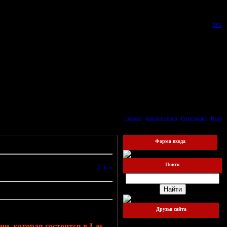
Пятница, 07.08.2026, 12:00
Приветствую Вас
Гость
|
RSS
Главная
|
Каталог статей
|
Регистрация
|
Вход
Форма входа
Поиск
Страницы:
1
2
3
»
Друзья сайта
Наш баннер:
и, которая состоится в Las