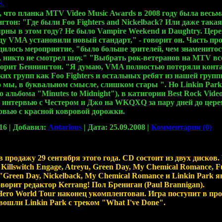
8.
 что планка MTV Video Music Awards в 2008 году была весьма
гтон: "Где были Foo Fighters and Nickelback? Или даже такая
рны в этом году? Не было Vampire Weekend и Daughtry. Цер
ду VMA установили новый стандарт," - говорит он. Часть пр
одилось мероприятие, "было больше зрителей, чем знаменито
 никто не смотрел шоу." "Выбрать рок-ветеранов на MTV все
 говорит Беннингтон. "Я думаю, VMA полностью потеряли конт
их групп как Foo Fighters и остальных ребят из нашей групп
 мы, в буквальном смысле, слишком стары ". Но Linkin Park 
 альбома "Minutes to Midnight"), в катигории Best Rock Vide
 интервью с Честером и Джо на WKQXQ за пару дней до цере
вью с красной ковровой дорожки.
16
|
Добавил:
Antarious
|
Дата:
25.09.2008
|
Комментарии (0)
 продажу 29 сентября этого года. CD состоит из двух дисков. 
, Killswitch Engage, Atreyu, Green Day, Мy Chemical Romance, Fu
x. "Green Day, Nickelback, My Chemical Romance и Linkin Par
оворит редактор Kerrang! Пол Брениган (Paul Brannigan).
 Hero World Tour наконец укомплентован. Игра поступит в про
вошли Linkin Park с треком "What I've Done".