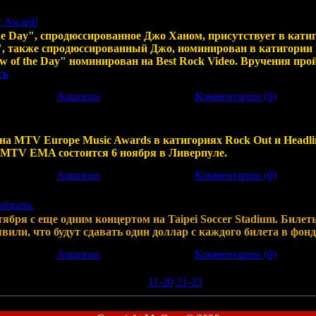
 Award!
he Day", спродюссированное Джо Ханом, присутствует в кат
Out", также спродюссированный Джо, номинирован в катигории Be
 of the Day" номинирован на Best Rock Video. Вручения про
сь
3
|
Добавил:
Antarious
|
Дата:
25.09.2008
|
Комментарии (0)
на MTV Europe Music Awards в катигориях Rock Out и Headli
. MTV EMA состоится 6 ноября в Ливерпуле.
4
|
Добавил:
Antarious
|
Дата:
06.09.2008
|
Комментарии (0)
айвань.
тября с еще одним концертом на Taipei Soccer Stadium. Билет
или, что будут сдавать один доллар с каждого билета в фонд 
5
|
Добавил:
Antarious
|
Дата:
23.08.2008
|
Комментарии (0)
1-10
11-20
21-23