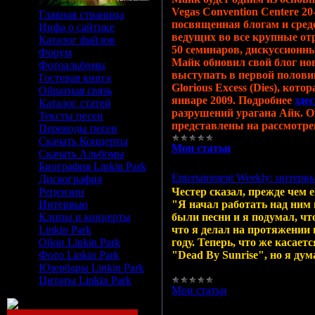
Vegas Convention Centerе 2
Главная страница
посвященная блогам и сред
Инфа о сайтике
ведущих во все крупные от
Каталог файлов
50 семинаров, дискуссионн
Форум
Майк обновил свой блог нов
Фотоальбомы
выступать в первой половин
Гостевая книга
Glorious Excess (Dies), кото
Обратная связь
январе 2009. Подробнее
здес
Каталог статей
разрушений урагана Айк. О
Тексты песен
представлены на рассмотр
Переводы песен
Скачать Концерты
Мои статьи
|
Просмотров:
6
Скачать Альбомы
Биография Linkin Park
Entertainment Weekly: интерв
Дискография
Рецензии
Честер сказал, прежде чем 
Интервью
"Я начал работать над ним в
Клипы и концерты
были песни и я подумал, чт
Linkin Park
что я делал на протяжении 
Обои Linkin Park
году. Теперь, что же касае
Фото Linkin Park
"Dead By Sunrise", но я ду
Юзербары Linkin Park
Цитаты Linkin Park
Мои статьи
|
Просмотров:
63