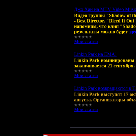
Джо Хан на MTV Video Music
Видео группы "Shadow of t
- Best Director. "Bleed It 
напомним, что клип "Shadow
результаты можно будет
зде
Мои статьи
|
Просмотров:
61
Linkin Park на EMA!
Linkin Park номинированы 
заканчивается 21 сентября
Мои статьи
|
Просмотров:
63
Linkin Park возвращаются в Т
Linkin Park выступят 17 ок
августа. Организаторы объяв
Мои статьи
|
Просмотров:
60