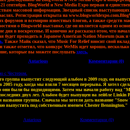
0-21 сентября. BlogWorld и New Media Expo первая и единств
ствам массовой информации. Звездный список выступающих в 
раслях. Регистрация открыта на www.blogworldexpo.com.BlogW
ых форумов и всемирно известных блогов, а также средств м
остями о Blogworld выставке, где он является одним из осно
е дня в воскресенье. И конечно же рассказал отом, что нача
рая будет проходить в Japanese American Nation Museum (как и G
ь.
Также Майк сказал, что Music For Relief вносит свой вклад
н также отметил, что конкурс WeMix идет хорошо, нескольк
ение, которые вы можете послушать
здесь.
74
|
Добавил:
Antarious
|
Дата:
25.09.2008
|
Комментарии (0)
ью с Честером.
его группа выпустит следующий альбом в 2009 году, он выпу
 2005 году, когда мы взяли 7 месяцев перерыва. Я хотел сдел
о они были бы подходящими. Затем мы начали работу над "Min
последних двух лет. Альбом будет выпущен на лейбле Linkin P
тся названия группы. Сначала мы хотели дать название "Snow 
маю выпустить под собственным именем Chester Bennington."
6
|
Добавил:
Antarious
|
Дата:
25.09.2008
|
Комментарии (0)