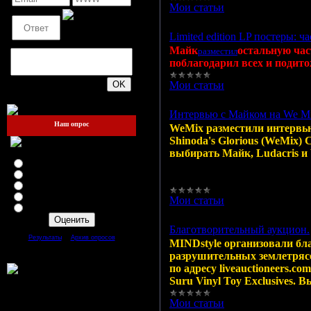
Мои статьи
|
Просмотров:
65
Limited edition LP постеры: ч
Майк
остальную час
разместил
поблагодарил всех и подито
200
Мои статьи
|
Просмотров:
62
Интервью с Майком на We Mi
Наш опрос
WeMix разместили интервью
Shinoda's Glorious (WeMix)
выбирать Майк, Ludacris и 
Оцените мой сайт
Отлично
Хорошо
Неплохо
Плохо
Мои статьи
|
Просмотров:
58
Ужасно
Благотворительный аукцион.
[
·
]
Результаты
Архив опросов
MINDstyle организовали бл
Всего ответов:
109
разрушительных землетрясе
по адресу liveauctioneers.c
Suru Vinyl Toy Exclusives.
Мои статьи
|
Просмотров:
58