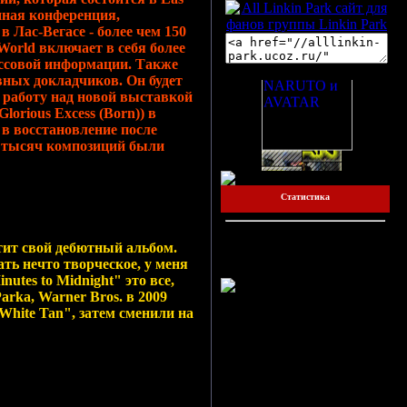
енная конференция,
Лас-Вегасе - более чем 150
orld включает в себя более
ассовой информации. Также
Друзья сайта:
вных докладчиков. Он будет
л работу над новой выставкой
lorious Excess (Born)) в
 в восстановление после
о тысяч композиций были
Статистика
Онлайн всего:
1
стит свой дебютный альбом.
Гостей:
1
ать нечто творческое, у меня
Пользователей:
0
utes to Midnight" это все,
arkа, Warner Bros. в 2009
White Tan", затем сменили на