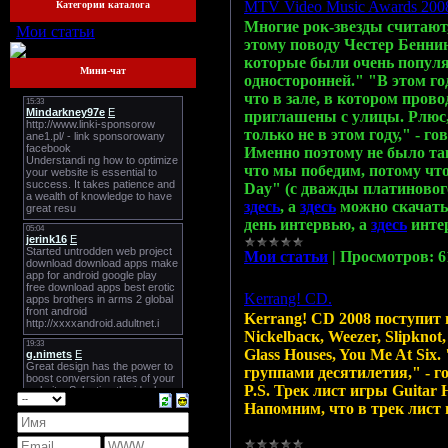
MTV Video Music Awards 200
Категории каталога
Многие рок-звезды считают,
Мои статьи
[164]
этому поводу Честер Беннин
которые были очень популя
Мини-чат
односторонней." "В этом го
что в зале, в котором пров
приглашены с улицы. Рлюс,
только не в этом году," -
Именно поэтому не было так
что мы победим, потому что
Day" (с дважды платинового
здесь
, а
здесь
можно скачать
день интервью, а
здесь
интер
Мои статьи
|
Просмотров:
6
Kerrang! CD.
Kerrang! CD 2008 поступит в
Nickelbacк, Weezer, Slipknot
Glass Houses, You Me At Si
группами десятилетия," - г
P.S. Трек лист игры Guitar
Напомним, что в трек лист 