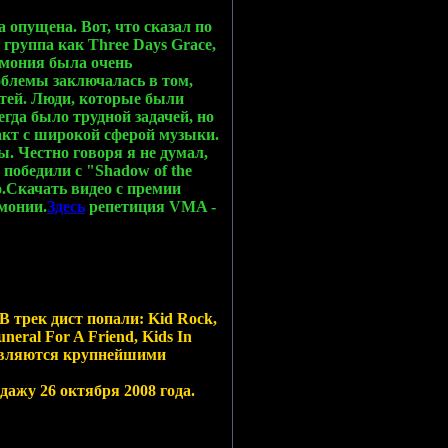
 опущена. Вот, что сказал по
 группа как Three Days Grace,
емония была очень
облемы заключалась в том,
стей. Люди, которые были
гда было трудной задачей, но
акт с широкой сферой музыки.
ы. Честно говоря я не думал,
победили с "Shadow of the
o.Cкачать видео с премии
монии.
Здесь
репетиция VMA -
В трек дист попали: Kid Rock,
neral For A Friend, Kids In
k являются крупнейшими
дажу 26 октября 2008 года.