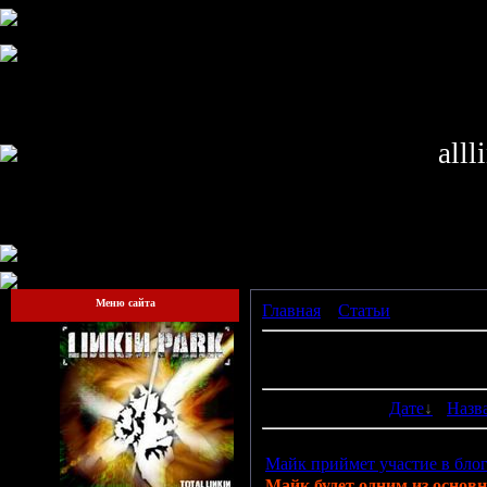
alll
Меню сайта
Главная
»
Статьи
» Мои стать
В категории материалов:
23
Показано материалов:
1-10
Сортировать по:
Дате
·
Назв
Майк приймет участие в бло
Майк будет одним из основн