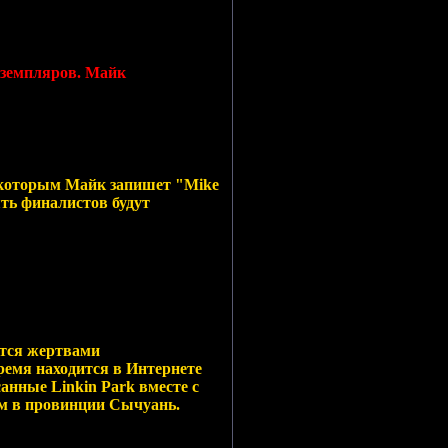
экземпляров. Майк
с которым Майк запишет "Mike
ять финалистов будут
ются жертвами
ремя находится в Интернете
санные Linkin Park вместе с
тям в провинции Сычуань.