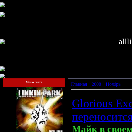
alll
Меню сайта
Главная
»
2008
»
Ноябрь
»
13
Glorious Exc
переносится
Майк в своем