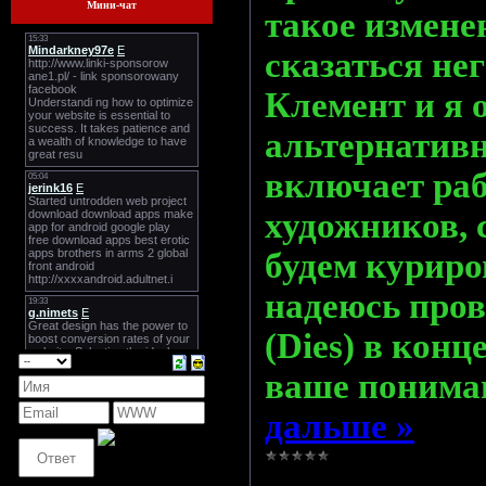
Мини-чат
такое измене
сказаться не
Клемент и я 
альтернативн
включает ра
художников, 
будем куриро
надеюсь пров
(Dies) в конц
ваше поним
дальше »