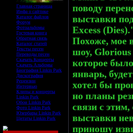
поводу перен
Главная страница
Инфа о сайтике
выставки под
Каталог файлов
Форум
Excess (Dies)
Фотоальбомы
Гостевая книга
Обратная связь
Похоже, мое 
Каталог статей
Тексты песен
шоу, Glorious 
Переводы песен
Скачать Концерты
которое было
Скачать Альбомы
Биография Linkin Park
январь, будет
Дискография
Рецензии
хотел бы про
Интервью
Клипы и концерты
но планы рез
Linkin Park
Обои Linkin Park
связи с этим,
Фото Linkin Park
Юзербары Linkin Park
выставки не
Цитаты Linkin Park
приношу изви