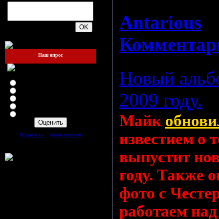
Просмотро
Antarious
|
200
Комментари
Наш опрос
Новый альбо
Оцените мой сайт
Отлично
Хорошо
2009 году.
Неплохо
Плохо
Ужасно
Майк
обнови
[
·
]
известием о т
Результаты
Архив опросов
Всего ответов:
109
выпустит нов
году. Также о
фото с Честе
работаем на