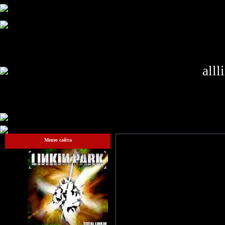
alll
Меню сайта
Гостям запреще