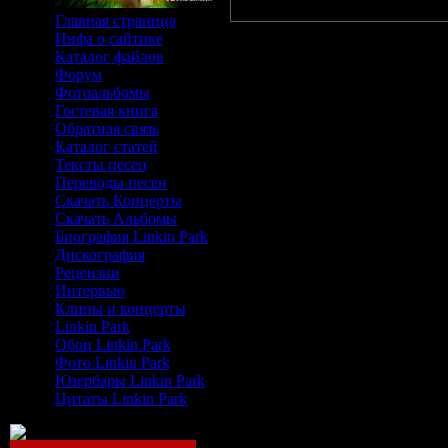
Главная страница
Инфа о сайтике
Каталог файлов
Форум
Фотоальбомы
Гостевая книга
Обратная связь
Каталог статей
Тексты песен
Переводы песен
Скачать Концерты
Скачать Альбомы
Биография Linkin Park
Дискография
Рецензии
Интервью
Клипы и концерты
Linkin Park
Обои Linkin Park
Фото Linkin Park
Юзербары Linkin Park
Цитаты Linkin Park