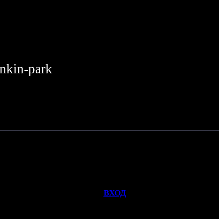
inkin-park
но просматривать данную страницу, пожалуйста войдите на сайт
[
ВХОД
]