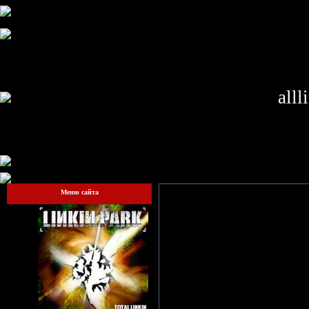
alll
Меню сайта
Гостям запрещено просматрив
сай