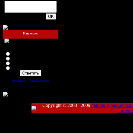
200
Наш опрос
Зайдёте ли вы ещё на этот
сайт?
Я теперь здесь жить буду!!!
Да
Нет
Mожет быть
[
·
]
Результаты
Архив опросов
Всего ответов:
93
Copyright © 2008 - 2009
//alllinkin-park.ucoz.r
гиперс