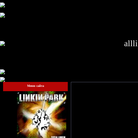
alll
Меню сайта
Гостям запрещено просматрив
сай