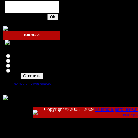
200
Наш опрос
Зайдёте ли вы ещё на этот
сайт?
Я теперь здесь жить буду!!!
Да
Нет
Mожет быть
[
·
]
Результаты
Архив опросов
Всего ответов:
93
Copyright © 2008 - 2009
//alllinkin-park.ucoz.r
гиперс