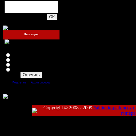
200
Наш опрос
Зайдёте ли вы ещё на этот
сайт?
Я теперь здесь жить буду!!!
Да
Нет
Mожет быть
[
·
]
Результаты
Архив опросов
Всего ответов:
93
Copyright © 2008 - 2009
//alllinkin-park.ucoz.r
гиперс