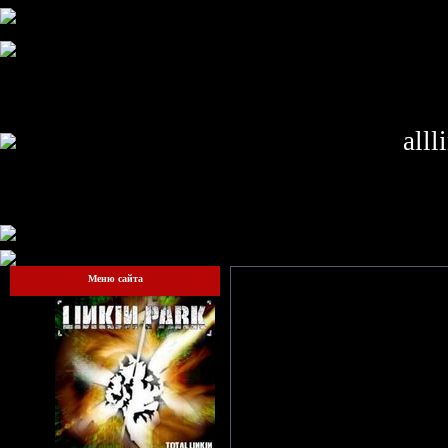
alll
Меню сайта
Гостям запрещено просматрив
сай