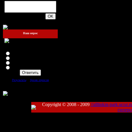
200
Наш опрос
Зайдёте ли вы ещё на этот
сайт?
Я теперь здесь жить буду!!!
Да
Нет
Mожет быть
[
·
]
Результаты
Архив опросов
Всего ответов:
93
Copyright © 2008 - 2009
//alllinkin-park.ucoz.r
гиперс