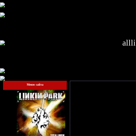
alll
Меню сайта
Гостям запрещено просматрив
сай