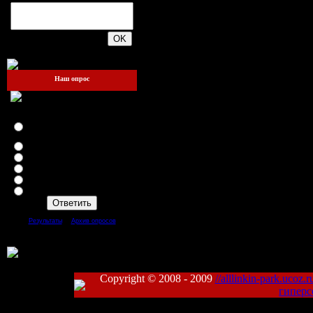
200
Наш опрос
Как вам Администрация сайта
... ?
Главному админу респект ...
!!!
Всем админам респект ...
Отличные админы ...
Классные ...
Да так ...
Плохие
[
·
]
Результаты
Архив опросов
Всего ответов:
67
Copyright © 2008 - 2009
//alllinkin-park.ucoz.r
гиперс