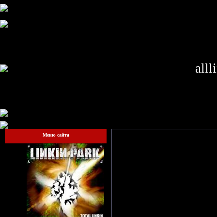
alll
Меню сайта
Гостям запрещено просматрив
сай