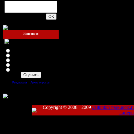
200
Наш опрос
Оцените мой сайт
Отлично
Хорошо
Неплохо
Плохо
Ужасно
[
·
]
Результаты
Архив опросов
Всего ответов:
109
Copyright © 2008 - 2009
//alllinkin-park.ucoz.r
гиперс