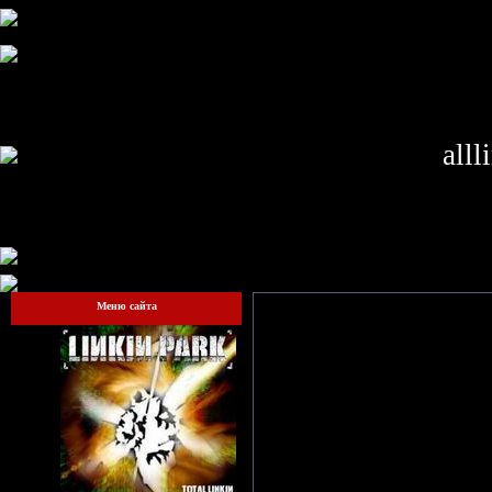
alll
Меню сайта
Гостям запрещено просматрив
сай