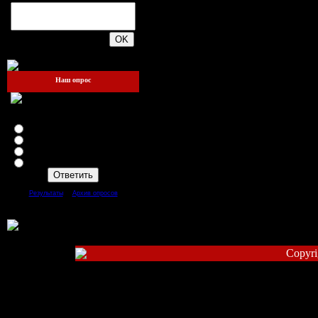
200
Наш опрос
Зайдёте ли вы ещё на этот
сайт?
Я теперь здесь жить буду!!!
Да
Нет
Mожет быть
[
·
]
Результаты
Архив опросов
Всего ответов:
93
Copyri