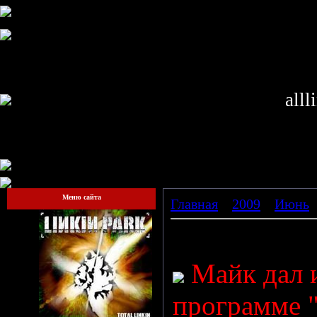
alll
Меню сайта
Главная
»
2009
»
Июнь
Last Call with Carson Daly
Майк дал 
программе 