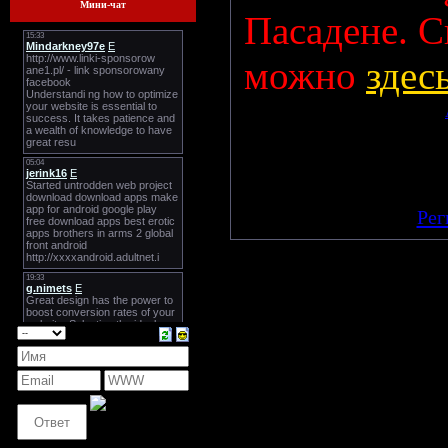
Мини-чат
Пасадене. С
можно
здес
Просмотров: 1163 | Добавил:
Всего комментариев:
0
Добавлять комментарии
п
[
Рег