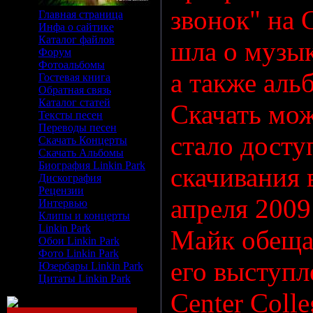
звонок" на C
Главная страница
Инфа о сайтике
Каталог файлов
шла о музык
Форум
Фотоальбомы
а также аль
Гостевая книга
Обратная связь
Каталог статей
Скачать мо
Тексты песен
Переводы песен
стало досту
Скачать Концерты
Скачать Альбомы
Биография Linkin Park
скачивания 
Дискография
Рецензии
апреля 2009
Интервью
Клипы и концерты
Linkin Park
Майк обеща
Обои Linkin Park
Фото Linkin Park
его выступл
Юзербары Linkin Park
Цитаты Linkin Park
Center Colle