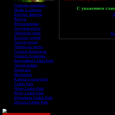
Главная страница
С уважением глав
Инфа о сайтике
Каталог файлов
Просмотров: 672 | Добавил:
A
Форум
Всего комментариев:
0
Фотоальбомы
Гостевая книга
Добавлять комментарии могу
Обратная связь
[
Ре
Каталог статей
Тексты песен
Переводы песен
Скачать Концерты
Скачать Альбомы
Биография Linkin Park
Дискография
Рецензии
Интервью
Клипы и концерты
Linkin Park
Обои Linkin Park
Фото Linkin Park
Юзербары Linkin Park
Цитаты Linkin Park