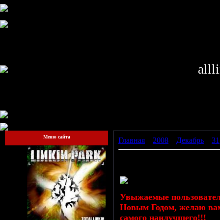
alll
Меню сайта
Главная
»
2008
»
Декабрь
»
31
С Новым Годом!!!
Увыжаемые пользователи
Новым Годом, желаю вам
самого наилучшего!!!