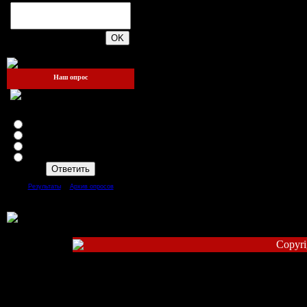
200
Наш опрос
Зайдёте ли вы ещё на этот
сайт?
Я теперь здесь жить буду!!!
Да
Нет
Mожет быть
[
·
]
Результаты
Архив опросов
Всего ответов:
93
Copyri