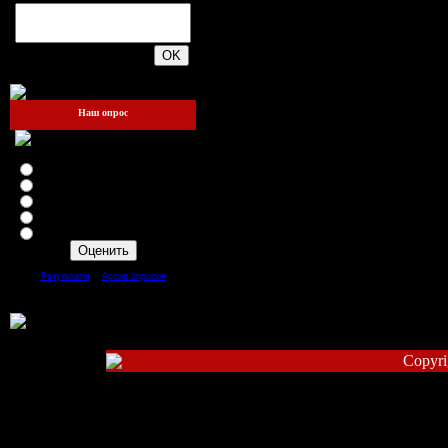
200
Наш опрос
Оцените мой сайт
Отлично
Хорошо
Неплохо
Плохо
Ужасно
[
·
]
Результаты
Архив опросов
Всего ответов:
109
Copyri