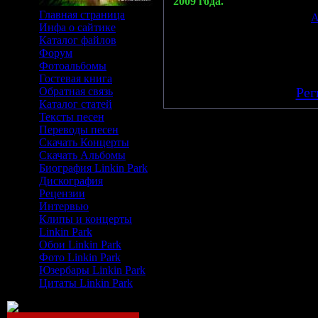
2009 года.
Главная страница
Просмотров: 595 | Добавил:
A
Инфа о сайтике
Всего комментариев:
0
Каталог файлов
Форум
Добавлять комментарии
Фотоальбомы
п
Гостевая книга
[
Рег
Обратная связь
Каталог статей
Тексты песен
Переводы песен
Скачать Концерты
Скачать Альбомы
Биография Linkin Park
Дискография
Рецензии
Интервью
Клипы и концерты
Linkin Park
Обои Linkin Park
Фото Linkin Park
Юзербары Linkin Park
Цитаты Linkin Park