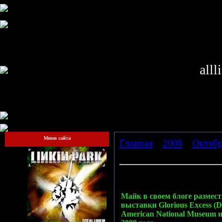
alll
Меню сайта
Главная
»
2008
»
Октяб
(Dies).
Первое с Glorious Excess (Dies
Майк в своем блоге размес
выставки Glorious Excess (D
American National Museum и