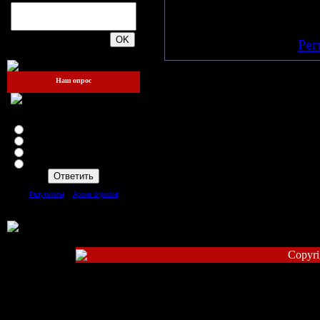
Добавлять комментарии
п
200
[
Рег
Наш опрос
Зайдёте ли вы ещё на этот
сайт?
Я теперь здесь жить буду!!!
Да
Нет
Mожет быть
[
·
]
Результаты
Архив опросов
Всего ответов:
93
Copyri