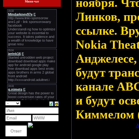
ноября. Чт
Мини-чат
Линков, пр
ссылке. Вр
Nokia Theat
Анджелесе,
будут тран
канале ABC
и будут о
Киммелом 
Просмотров: 607 | Добавил:
A
Всего комментариев:
0