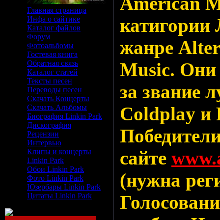
American M
Главная страница
Инфа о сайтике
катигории 
Каталог файлов
Форум
жанре Alter
Фотоальбомы
Гостевая книга
Обратная связь
Music. Они
Каталог статей
Тексты песен
за звание л
Переводы песен
Скачать Концерты
Скачать Альбомы
Coldplay и 
Биография Linkin Park
Дискография
Победители
Рецензии
Интервью
Клипы и концерты
сайте
www.
Linkin Park
Обои Linkin Park
(нужна рег
Фото Linkin Park
Юзербары Linkin Park
Цитаты Linkin Park
Голосовани