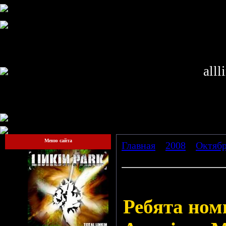
alll
Меню сайта
Главная
»
2008
»
Октяб
на AMA
Linkin Park номинированы 
Ребята но