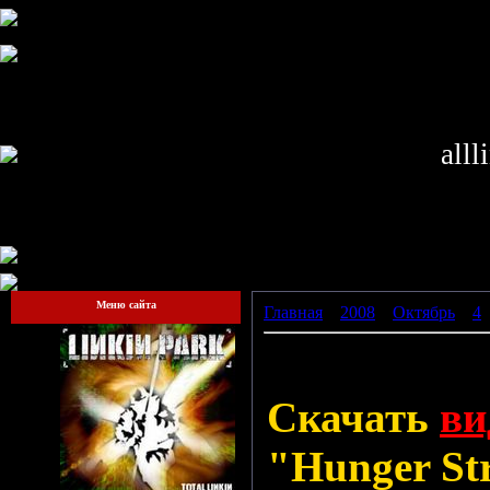
alll
Меню сайта
Главная
»
2008
»
Октябрь
»
4
»
PR 2008 интервью
Скачать
ви
"Hunger Str