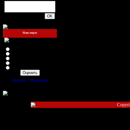
200
Наш опрос
Оцените мой сайт
Отлично
Хорошо
Неплохо
Плохо
Ужасно
[
·
]
Результаты
Архив опросов
Всего ответов:
109
Copyri