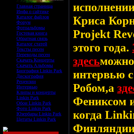
исполнении
Главная страница
Инфа о сайтике
Криса Корн
Каталог файлов
Форум
Фотоальбомы
Projekt Rev
Гостевая книга
Обратная связь
этого года.
Каталог статей
Тексты песен
Переводы песен
здесь
можно
Скачать Концерты
Скачать Альбомы
интервью с
Биография Linkin Park
Дискография
Рецензии
Робом,а
зде
Интервью
Клипы и концерты
Фениксом и
Linkin Park
Обои Linkin Park
Фото Linkin Park
когда Link
Юзербары Linkin Park
Цитаты Linkin Park
Финляндии 